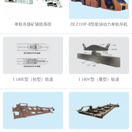
1
2
单轨吊煤矿辅助系统
DLZ110F-Ⅱ型柴油动力单轨吊机
车
I 140E型（轻型）轨道
I 140V型（重型）轨道