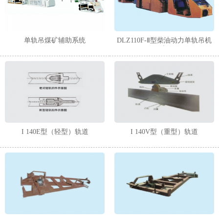
1
2
单轨吊煤矿辅助系统
DLZ110F-Ⅱ型柴油动力单轨吊机
车
I 140E型（轻型）轨道
I 140V型（重型）轨道