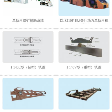
1
2
单轨吊煤矿辅助系统
DLZ110F-Ⅱ型柴油动力单轨吊机
车
I 140E型（轻型）轨道
I 140V型（重型）轨道