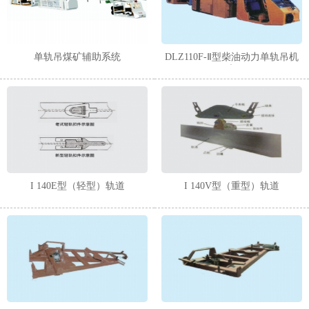
1
2
单轨吊煤矿辅助系统
DLZ110F-Ⅱ型柴油动力单轨吊机
车
I 140E型（轻型）轨道
I 140V型（重型）轨道